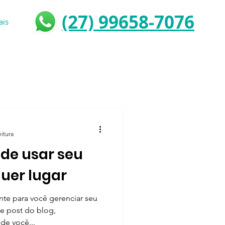
(27) 99658-7076
ais
eitura
de usar seu
uer lugar
te para você gerenciar seu
te post do blog,
de você...